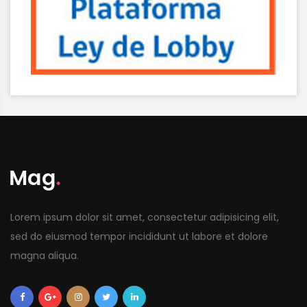
Lorem ipsum dolor sit amet, consectetur adipisicing elit,
sed do eiusmod tempor incididunt ut labore et dolore
magna aliqua.