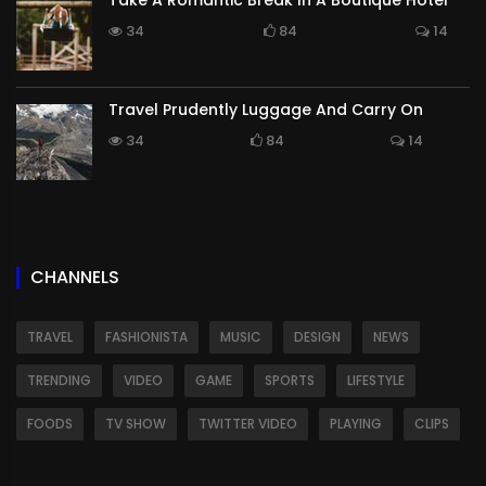
34
84
14
Travel Prudently Luggage And Carry On
34
84
14
CHANNELS
TRAVEL
FASHIONISTA
MUSIC
DESIGN
NEWS
TRENDING
VIDEO
GAME
SPORTS
LIFESTYLE
FOODS
TV SHOW
TWITTER VIDEO
PLAYING
CLIPS